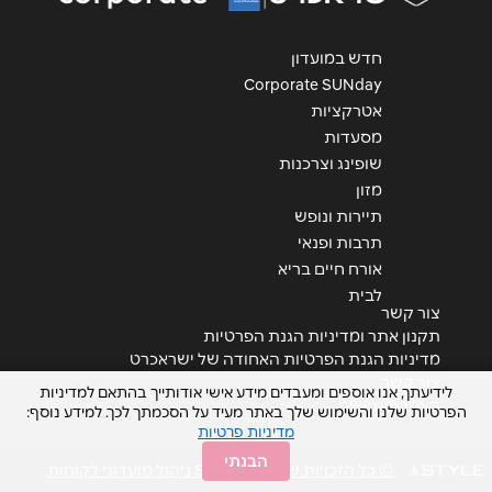
אנא חזרו אלי בקשר ל...
חדש במועדון
הודעה
*
Corporate SUNday
אטרקציות
מסעדות
שופינג וצרכנות
מזון
תיירות ונופש
תרבות ופנאי
שליחה
אורח חיים בריא
לבית
צור קשר
תקנון אתר ומדיניות הגנת הפרטיות
מדיניות הגנת הפרטיות האחודה של ישראכרט
צור קשר
לידיעתך, אנו אוספים ומעבדים מידע אישי אודותייך בהתאם למדיניות
הצהרת נגישות
הפרטיות שלנו והשימוש שלך באתר מעיד על הסכמתך לכך. למידע נוסף:
מדיניות פרטיות
הבנתי
© כל הזכויות שמורות STYLE ניהול מועדוני לקוחות