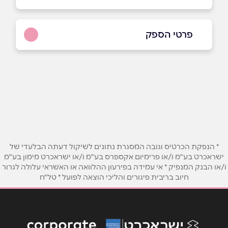
פרטי הספק
באתר
בפייסבוק
ביוטיוב
בוואטסאפ
שם מלא
*
* הנפקת הכרטיס וגובה המסגרת נתונים לשיקול דעתה הבלעדי של
ישראכרט בע"מ ו/או פרימיום אקספרס בע"מ ו/או ישראכרט מימון בע"מ
טלפון
*
ו/או הבנק המנפיק * אי עמידה בפירעון ההלוואה או האשראי עלולה לגרור
חיוב בריבית פיגורים והליכי הוצאה לפועל * טל"ח
אימייל
*
נושא
*