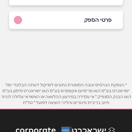
פרטי הספק
באתר
בפייסבוק
ביוטיוב
בוואטסאפ
שם מלא
*
* הנפקת הכרטיס וגובה המסגרת נתונים לשיקול דעתה הבלעדי של
ישראכרט בע"מ ו/או פרימיום אקספרס בע"מ ו/או ישראכרט מימון בע"מ
טלפון
*
ו/או הבנק המנפיק * אי עמידה בפירעון ההלוואה או האשראי עלולה לגרור
חיוב בריבית פיגורים והליכי הוצאה לפועל * טל"ח
אימייל
*
נושא
*