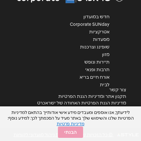
אנא חזרו אלי בקשר ל...
חדש במועדון
הודעה
*
Corporate SUNday
אטרקציות
מסעדות
שופינג וצרכנות
מזון
תיירות ונופש
תרבות ופנאי
שליחה
אורח חיים בריא
לבית
צור קשר
תקנון אתר ומדיניות הגנת הפרטיות
מדיניות הגנת הפרטיות האחודה של ישראכרט
צור קשר
לידיעתך, אנו אוספים ומעבדים מידע אישי אודותייך בהתאם למדיניות
הצהרת נגישות
הפרטיות שלנו והשימוש שלך באתר מעיד על הסכמתך לכך. למידע נוסף:
מדיניות פרטיות
הבנתי
© כל הזכויות שמורות STYLE ניהול מועדוני לקוחות