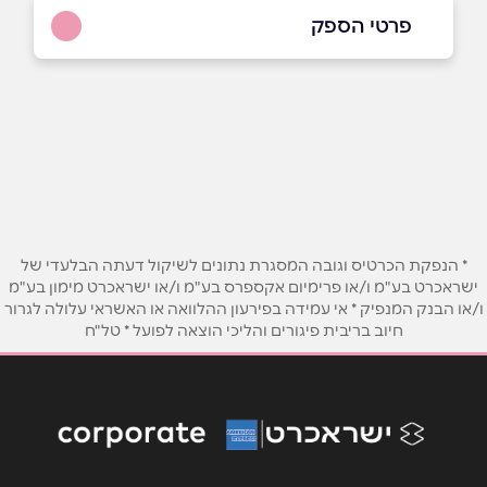
פרטי הספק
03-5254999
באתר
בפייסבוק
שם מלא
*
* הנפקת הכרטיס וגובה המסגרת נתונים לשיקול דעתה הבלעדי של
ישראכרט בע"מ ו/או פרימיום אקספרס בע"מ ו/או ישראכרט מימון בע"מ
טלפון
*
ו/או הבנק המנפיק * אי עמידה בפירעון ההלוואה או האשראי עלולה לגרור
חיוב בריבית פיגורים והליכי הוצאה לפועל * טל"ח
אימייל
*
נושא
*
אנא חזרו אלי בקשר ל...