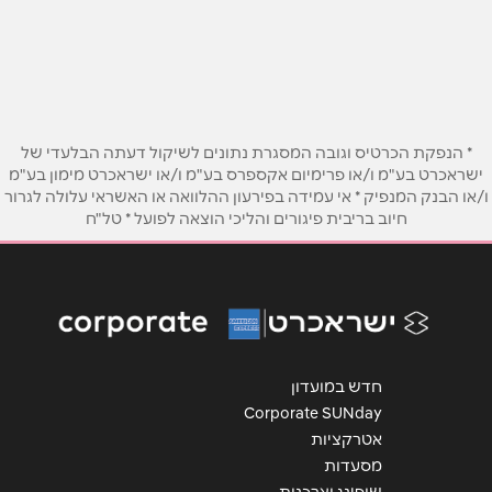
המרד 25
שם מלא
*
טלפון
*
אימייל
*
* הנפקת הכרטיס וגובה המסגרת נתונים לשיקול דעתה הבלעדי של
ישראכרט בע"מ ו/או פרימיום אקספרס בע"מ ו/או ישראכרט מימון בע"מ
ו/או הבנק המנפיק * אי עמידה בפירעון ההלוואה או האשראי עלולה לגרור
חיוב בריבית פיגורים והליכי הוצאה לפועל * טל"ח
נושא
*
אנא חזרו אלי בקשר ל...
הודעה
*
חדש במועדון
Corporate SUNday
אטרקציות
מסעדות
שליחה