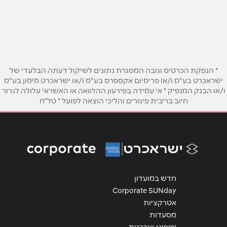
המרד 25
שם מלא
*
טלפון
*
אימייל
*
* הנפקת הכרטיס וגובה המסגרת נתונים לשיקול דעתה הבלעדי של
ישראכרט בע"מ ו/או פרימיום אקספרס בע"מ ו/או ישראכרט מימון בע"מ
ו/או הבנק המנפיק * אי עמידה בפירעון ההלוואה או האשראי עלולה לגרור
חיוב בריבית פיגורים והליכי הוצאה לפועל * טל"ח
נושא
*
אנא חזרו אלי בקשר ל...
הודעה
*
חדש במועדון
Corporate SUNday
אטרקציות
מסעדות
שליחה