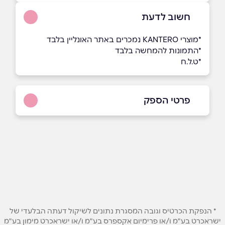
חשוב לדעת
*מוצרי KANTERO נמכרים באתר האונליין בלבד
*התמונות להמחשה בלבד
*ט.ל.ח
פרטי הספק
054-8866118
באתר
בפייסבוק
באינסטגרם
שם מלא
*
* הנפקת הכרטיס וגובה המסגרת נתונים לשיקול דעתה הבלעדי של
ישראכרט בע"מ ו/או פרימיום אקספרס בע"מ ו/או ישראכרט מימון בע"מ