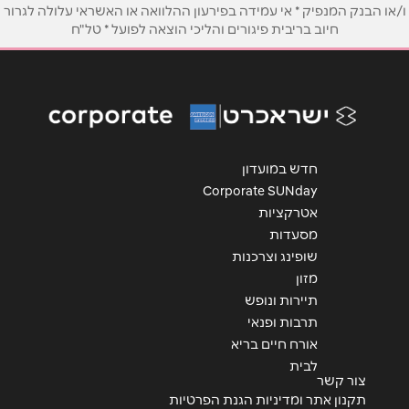
טלפון
*
ו/או הבנק המנפיק * אי עמידה בפירעון ההלוואה או האשראי עלולה לגרור
חיוב בריבית פיגורים והליכי הוצאה לפועל * טל"ח
אימייל
*
נושא
*
אנא חזרו אלי בקשר ל...
חדש במועדון
Corporate SUNday
הודעה
*
אטרקציות
מסעדות
שופינג וצרכנות
מזון
תיירות ונופש
תרבות ופנאי
שליחה
אורח חיים בריא
לבית
צור קשר
תקנון אתר ומדיניות הגנת הפרטיות