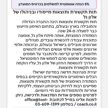
5% הנחה אוטומטית למשלמים בכרטיס המועדון
תות תקשורת ותוצאות
מייסודו ובניהולו של
אלון גל
תות תקשורת ותוצאות הינה החברה הגדולה
והמובילה בארץ ובעולם, בתחום האימון והייעוץ
כבר למעלה מ-24 שנה.
המתודה המנצחת, אותה פיתח אלון גל, אומצה
כתוכנית עבודה להכשרת עובדים, מנהלים
וארגונים מובילים בישראל ובעולם, ובזכותה אלפי
ארגונים ומאות אלפי אנשים הצליחו להגשים
חלומות, לפרוץ קדימה ולהתגבר על חסמים
ומכשולים שמנעו מהם לממש את הפוטנציאל .
זו הדרך להגשמת החזון של אלון גל, עליו הוקמה
תות תקשורת ותוצאות.
יצירת מנהיגות חדשה במדינת ישראל!
הכלים האימוניים והתקשורתיים הקיימים בבסיס
המתודה האימונית של תות תקשורת ותוצאות,
מסייעים רבות לחיזוק הביטחון העצמי, ללקיחת
אחריות ולהתמודדות עם חיי היומיום.
לפרטים נוספים אודות הסדנאות ולרכישה, ניתן
לפנות אלינו במייל לכתובת office@toot-
coach.co.il / בטלפון 03-609-1399