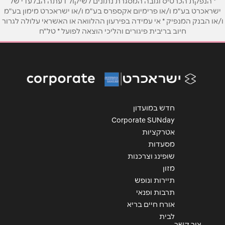
* הנפקת הכרטיס וגובה המסגרת נתונים לשיקול דעתה הבלעדי של
ישראכרט בע"מ ו/או פרימיום אקספרס בע"מ ו/או ישראכרט מימון בע"מ
טלפון
*
ו/או הבנק המנפיק * אי עמידה בפירעון ההלוואה או האשראי עלולה לגרור
חיוב בריבית פיגורים והליכי הוצאה לפועל * טל"ח
אימייל
*
נושא
*
אנא חזרו אלי בקשר ל...
חדש במועדון
הודעה
*
Corporate SUNday
אטרקציות
מסעדות
שופינג וצרכנות
מזון
תיירות ונופש
תרבות ופנאי
שליחה
אורח חיים בריא
לבית
צור קשר