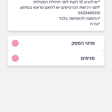
*יש להגיע 10 דקות לפני תחילת הפעילות
*לפני רכישת הכרטיסים יש לתאם מראש בטלפון:
0533440031
*התמונה להמחשה בלבד
*ט.ל.ח
פרטי הספק
053-3440031‬
סניפים
באתר
בפייסבוק
באינסטגרם
אילת
מרינה אילת
053-3440031‬
שם מלא
*
טלפון
*