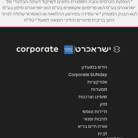
* הנפקת הכרטיס וגובה המסגרת נתונים לשיקול דעתה הבלעדי של
ישראכרט בע"מ ו/או פרימיום אקספרס בע"מ ו/או ישראכרט מימון בע"מ
ו/או הבנק המנפיק * אי עמידה בפירעון ההלוואה או האשראי עלולה לגרור
אימייל
*
חיוב בריבית פיגורים והליכי הוצאה לפועל * טל"ח
נושא
*
אנא חזרו אלי בקשר ל...
הודעה
*
חדש במועדון
Corporate SUNday
אטרקציות
מסעדות
שופינג וצרכנות
מזון
שליחה
תיירות ונופש
תרבות ופנאי
אורח חיים בריא
לבית