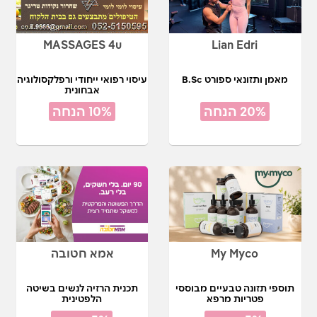
MASSAGES 4u
Lian Edri
מאמן ותזונאי ספורט B.Sc
עיסוי רפואי ייחודי ורפלקסולוגיה
אבחונית
20% הנחה
10% הנחה
My Myco
אמא חטובה
תוספי תזונה טבעיים מבוססי
תכנית הרזיה לנשים בשיטה
פטריות מרפא
הלפטינית