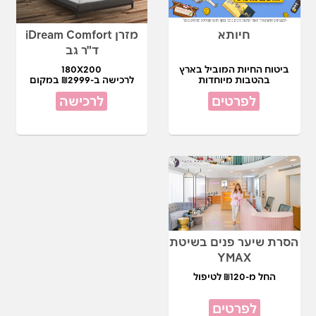
חיותא
מזרן iDream Comfort
ד"ר גב
ביטוח החיות המוביל בארץ
180X200
בהטבות מיוחדות
לרכישה ב-₪2999 במקום
₪7,490
לפרטים
לרכישה
הסרת שיער פנים בשיטת
YMAX
החל מ-₪120 לטיפול
לפרטים