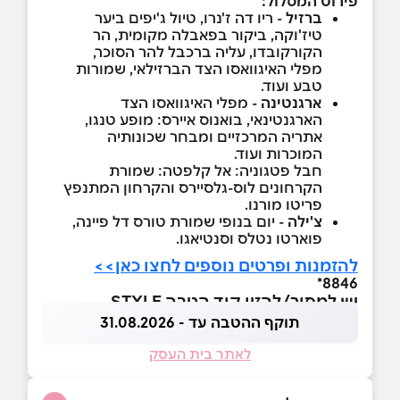
פירוט המסלול:
ברזיל
- ריו דה ז'נרו, טיול ג'יפים ביער
טיז'וקה, ביקור בפאבלה מקומית, הר
הקורקובדו, עליה ברכבל להר הסוכר,
מפלי האיגוואסו הצד הברזילאי, שמורות
טבע ועוד.
ארגנטינה
- מפלי האיגוואסו הצד
הארגנטינאי, בואנוס איירס: מופע טנגו,
אתריה המרכזיים ומבחר שכונותיה
המוכרות ועוד.
חבל פטגוניה: אל קלפטה: שמורת
הקרחונים לוס-גלסיירס והקרחון המתנפץ
פריטו מורנו.
צ'ילה
- יום בנופי שמורת טורס דל פיינה,
פוארטו נטלס וסנטיאגו.
להזמנות ופרטים נוספים לחצו כאן>>
8846*
יש למסור/להזין קוד הטבה STYLE
תוקף ההטבה עד - 31.08.2026
לאתר בית העסק