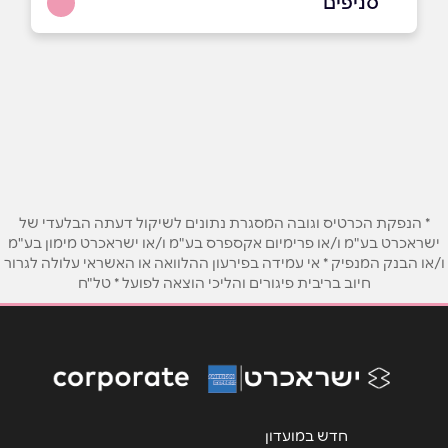
סניפים
באתר
בני ברק
בר כוכבא 4
03-7156681
שם מלא
*
טלפון
*
* הנפקת הכרטיס וגובה המסגרת נתונים לשיקול דעתה הבלעדי של
ישראכרט בע"מ ו/או פרימיום אקספרס בע"מ ו/או ישראכרט מימון בע"מ
ו/או הבנק המנפיק * אי עמידה בפירעון ההלוואה או האשראי עלולה לגרור
אימייל
*
חיוב בריבית פיגורים והליכי הוצאה לפועל * טל"ח
נושא
*
אנא חזרו אלי בקשר ל...
הודעה
*
חדש במועדון