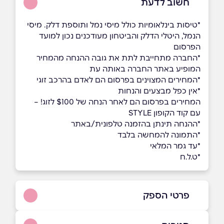
חשוב לדעת
*טיסות בינלאומיות כולל מיסי נמל ותוספת דלק. מיסי
הנמל, היטלי הדלק והביטחון מעודכנים נכון למועד
הפרסום
*החברה מתחייבת לתת את גובה ההנחה מהמחיר
המופיע באתר החברה באותה עת
*המחירים המצוינים בפרסום הם לאדם בהרכב זוגי
*אין כפל מבצעים והנחות
המחירים בפרסום הם לאחר הנחה של $100 לזוג! –
עם קוד הקופון STYLE
*ההנחה תינתן בהזמנה טלפונית/באתר
*התמונה להמחשה בלבד
*עד גמר המלאי
*ט.ל.ח
פרטי הספק
8846*​​​​​​​