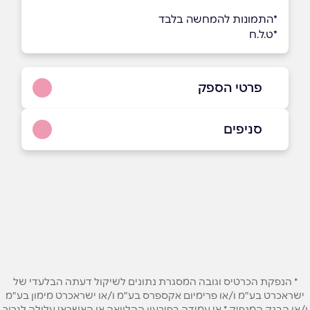
*התמונות להמחשה בלבד
*ט.ל.ח
פרטי הספק
054-3213588
סניפים
באתר
בפייסבוק
באינסטגרם
גן הדרום
ביוטיוב
בוואטסאפ
הזית 11 - משרדים
שם מלא
*
* הנפקת הכרטיס וגובה המסגרת נתונים לשיקול דעתה הבלעדי של
טלפון
*
ישראכרט בע"מ ו/או פרימיום אקספרס בע"מ ו/או ישראכרט מימון בע"מ
ו/או הבנק המנפיק * אי עמידה בפירעון ההלוואה או האשראי עלולה לגרור