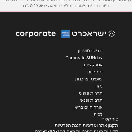
חיוב בריבית פיגורים והליכי הוצאה לפועל * טל"ח
אימייל
*
נושא
*
אנא חזרו אלי בקשר ל...
חדש במועדון
הודעה
*
Corporate SUNday
אטרקציות
מסעדות
שופינג וצרכנות
מזון
תיירות ונופש
שליחה
תרבות ופנאי
אורח חיים בריא
לבית
צור קשר
תקנון אתר ומדיניות הגנת הפרטיות
מדיניות הגנת הפרטיות האחודה של ישראכרט