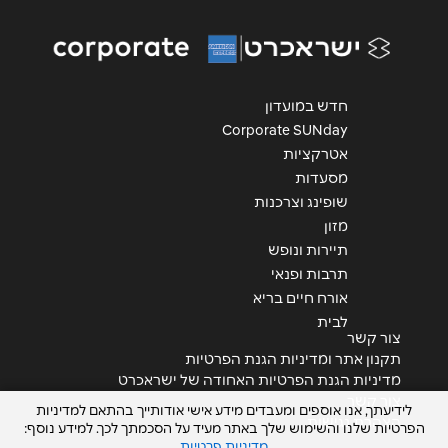
אנא חזרו אלי בקשר ל...
הודעה
*
חדש במועדון
Corporate SUNday
אטרקציות
מסעדות
שופינג וצרכנות
מזון
שליחה
תיירות ונופש
תרבות ופנאי
אורח חיים בריא
לבית
צור קשר
תקנון אתר ומדיניות הגנת הפרטיות
מדיניות הגנת הפרטיות האחודה של ישראכרט
צור קשר
לידיעתך, אנו אוספים ומעבדים מידע אישי אודותייך בהתאם למדיניות
הצהרת נגישות
הפרטיות שלנו והשימוש שלך באתר מעיד על הסכמתך לכך. למידע נוסף:
מדיניות פרטיות