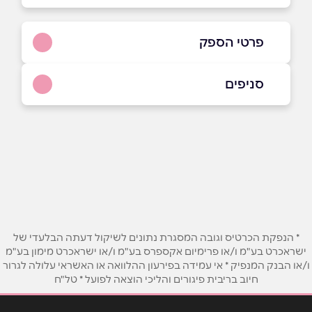
פרטי הספק
04-6260159
סניפים
באתר
בפייסבוק
באינסטגרם
אור עקיבא
שדה דוד המלך 34
04-6260159
שם מלא
*
טלפון
*
* הנפקת הכרטיס וגובה המסגרת נתונים לשיקול דעתה הבלעדי של
ישראכרט בע"מ ו/או פרימיום אקספרס בע"מ ו/או ישראכרט מימון בע"מ
ו/או הבנק המנפיק * אי עמידה בפירעון ההלוואה או האשראי עלולה לגרור
אימייל
*
חיוב בריבית פיגורים והליכי הוצאה לפועל * טל"ח
נושא
*