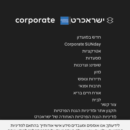
אימייל
*
נושא
*
אנא חזרו אלי בקשר ל...
חדש במועדון
Corporate SUNday
הודעה
*
אטרקציות
מסעדות
שופינג וצרכנות
מזון
תיירות ונופש
תרבות ופנאי
שליחה
אורח חיים בריא
לבית
צור קשר
תקנון אתר ומדיניות הגנת הפרטיות
מדיניות הגנת הפרטיות האחודה של ישראכרט
צור קשר
לידיעתך, אנו אוספים ומעבדים מידע אישי אודותייך בהתאם למדיניות
הצהרת נגישות