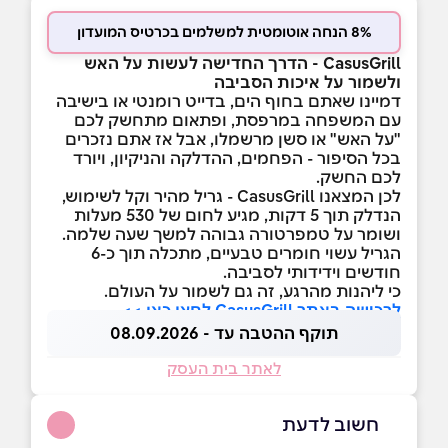
8% הנחה אוטומטית למשלמים בכרטיס המועדון
CasusGrill - הדרך החדישה לעשות על האש
ולשמור על איכות הסביבה
דמיינו שאתם בחוף הים, בדייט רומנטי או בישיבה
עם המשפחה במרפסת, ופתאום מתחשק לכם
"על האש" או סשן מרשמלו, אבל אז אתם נזכרים
בכל הסיפור - הפחמים, ההדלקה והניקיון, ויורד
לכם החשק.
לכן המצאנו CasusGrill - גריל מהיר וקל לשימוש,
הנדלק תוך 5 דקות, מגיע לחום של 530 מעלות
ושומר על טמפרטורה גבוהה למשך שעה שלמה.
הגריל עשוי חומרים טבעיים, מתכלה תוך כ-6
חודשים וידידותי לסביבה.
כי ליהנות מהרגע, זה גם לשמור על העולם.
לרכישה באתר CasusGrill לחצו כאן >>
תוקף ההטבה עד - 08.09.2026
לאתר בית העסק
חשוב לדעת