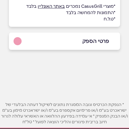
*מוצרי CasusGrill נמכרים
באתר האונליין
בלבד
*התמונות להמחשה בלבד
*ט.ל.ח
פרטי הספק
052-6588112
באתר
בפייסבוק
באינסטגרם
שם מלא
*
* הנפקת הכרטיס וגובה המסגרת נתונים לשיקול דעתה הבלעדי של
ישראכרט בע"מ ו/או פרימיום אקספרס בע"מ ו/או ישראכרט מימון בע"מ
טלפון
*
ו/או הבנק המנפיק * אי עמידה בפירעון ההלוואה או האשראי עלולה לגרור
חיוב בריבית פיגורים והליכי הוצאה לפועל * טל"ח