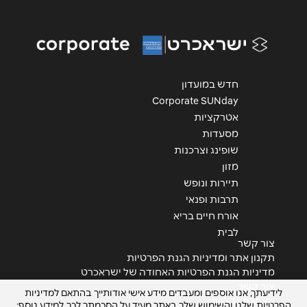
נושא
*
אנא חזרו אלי בקשר ל...
הודעה
*
חדש במועדון
Corporate SUNday
אטרקציות
מסעדות
שופינג וצרכנות
מזון
שליחה
תיירות ונופש
תרבות ופנאי
אורח חיים בריא
לבית
צור קשר
תקנון אתר ומדיניות הגנת הפרטיות
מדיניות הגנת הפרטיות האחודה של ישראכרט
צור קשר
לידיעתך, אנו אוספים ומעבדים מידע אישי אודותייך בהתאם למדיניות
הצהרת נגישות
הפרטיות שלנו והשימוש שלך באתר מעיד על הסכמתך לכך. למידע נוסף: