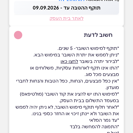
או חייגו למספר:
03-5109292
תוקף ההטבה עד - 09.09.2026
לאתר בית העסק
חשוב לדעת
*תוקף למימוש השובר- 5 שנים.
*ניתן לממש את יתרת השובר במימוש הבא.
*לבירור יתרה בשובר
לחצו כאן
*התו אינו תקף לארוחות עסקיות, משלוחים או
מבצעים מכל סוג.
*אין כפל מבצעים, הנחות, כפל הטבות והנחות לחברי
מועדון.
*למימוש התו יש להציג את קוד השובר (מולטיפאס)
במעמד התשלום בבית העסק.
*לאחר חלוף תוקף מימוש השובר, לא ניתן יהיה לממש
את השובר ולא יינתן זיכוי או החזר כספי בגינו.
*עד גמר המלאי
*התמונה להמחשה בלבד