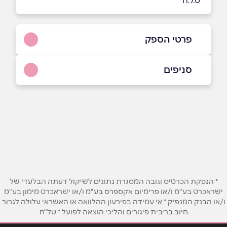
*ט.ל.ח
פרטי הספק
03-5109292
סניפים
באתר
בפייסבוק
באינסטגרם
תל אביב
מעגן היאכטות, אליעזר פרי 10,
03-5109292
שם מלא
*
טלפון
*
* הנפקת הכרטיס וגובה המסגרת נתונים לשיקול דעתה הבלעדי של
ישראכרט בע"מ ו/או פרימיום אקספרס בע"מ ו/או ישראכרט מימון בע"מ
ו/או הבנק המנפיק * אי עמידה בפירעון ההלוואה או האשראי עלולה לגרור
אימייל
*
חיוב בריבית פיגורים והליכי הוצאה לפועל * טל"ח