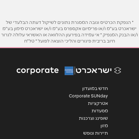
טלפון
*
* הנפקת הכרטיס וגובה המסגרת נתונים לשיקול דעתה הבלעדי של
ישראכרט בע"מ ו/או פרימיום אקספרס בע"מ ו/או ישראכרט מימון בע"מ
ו/או הבנק המנפיק * אי עמידה בפירעון ההלוואה או האשראי עלולה לגרור
אימייל
*
חיוב בריבית פיגורים והליכי הוצאה לפועל * טל"ח
נושא
*
אנא חזרו אלי בקשר ל...
הודעה
*
חדש במועדון
Corporate SUNday
אטרקציות
מסעדות
שופינג וצרכנות
מזון
שליחה
תיירות ונופש