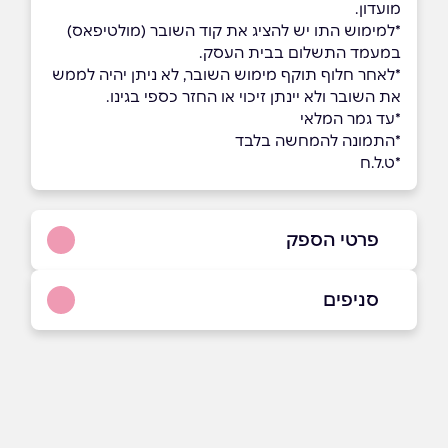
מועדון.
*למימוש התו יש להציג את קוד השובר (מולטיפאס)
במעמד התשלום בבית העסק.
*לאחר חלוף תוקף מימוש השובר, לא ניתן יהיה לממש
את השובר ולא יינתן זיכוי או החזר כספי בגינו.
*עד גמר המלאי
*התמונה להמחשה בלבד
*ט.ל.ח
פרטי הספק
035443349
סניפים
באתר
בפייסבוק
באינסטגרם
תל אביב
קניון G ניסים אלוני 10
שם מלא
*