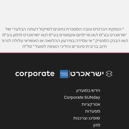
שם מלא
*
* הנפקת הכרטיס וגובה המסגרת נתונים לשיקול דעתה הבלעדי של
ישראכרט בע"מ ו/או פרימיום אקספרס בע"מ ו/או ישראכרט מימון בע"מ
טלפון
*
ו/או הבנק המנפיק * אי עמידה בפירעון ההלוואה או האשראי עלולה לגרור
חיוב בריבית פיגורים והליכי הוצאה לפועל * טל"ח
אימייל
*
נושא
*
אנא חזרו אלי בקשר ל...
חדש במועדון
Corporate SUNday
הודעה
*
אטרקציות
מסעדות
שופינג וצרכנות
מזון