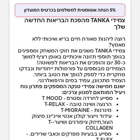
5% הנחה אוטומטית למשלמים בכרטיס המועדון
צמידי TANKA מהפכת הבריאות החדשה
שלך
רוצה ליהנות מאורח חיים בריא ואיכותי ללא
מאמץ?
צמידי TANKA משנים את חוקי המשחק ומספיגים
בגופך תוספי תזונה איכותיים באופן רציף למשך
כ-30 יום והופכים את הבריאות לפשוטה!
הצמידים מבוססים על פורמולות ייחודיות ונבדקו
מחקרית כדי לספק לגופך את הטוב ביותר.
הצמיד מתכוונן, עמיד במים והיפואלרגני.
ישנם חמישה צמידי טנקה המספקים פתרון נוח
ויעיל המותאם למגוון צרכים:
מסייע לחרדה וסטרס - T MOOD
הרגעה ושינה טובה - T-RELAX
מיגרנות - T-MIGRAINE
עידוד וייצור קולגן אנטי אייג'ינג מיצוק
העור,חיזוק ציפורנים ושיער-T-
COLLAGEN
מסייע בבעיות מפרקים וכאבי שרירים. -
T-FLEX