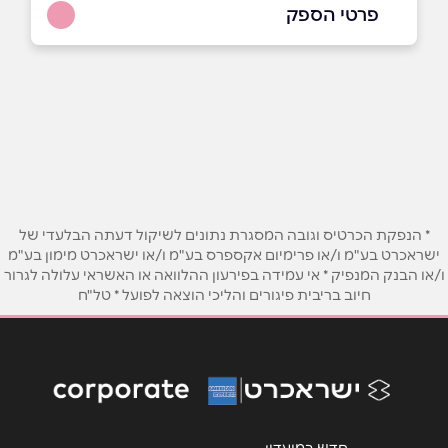
פרטי הספק
053-762-7700
באתר
בפייסבוק
באינסטגרם
שם מלא
*
* הנפקת הכרטיס וגובה המסגרת נתונים לשיקול דעתה הבלעדי של
ישראכרט בע"מ ו/או פרימיום אקספרס בע"מ ו/או ישראכרט מימון בע"מ
טלפון
*
ו/או הבנק המנפיק * אי עמידה בפירעון ההלוואה או האשראי עלולה לגרור
חיוב בריבית פיגורים והליכי הוצאה לפועל * טל"ח
אימייל
*
נושא
*
אנא חזרו אלי בקשר ל...