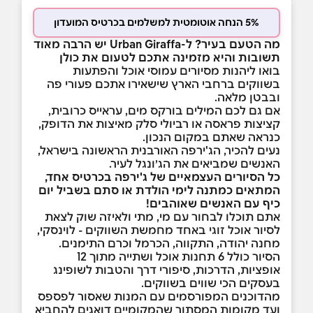
5% הנחה אוטומטית למשלמים בכרטיס המועדון
מה הטעם בעיר? ל-Urban Giraffa יש הרבה מאוד
תשובות והיא מזמינה אתכם לטעום את כולן
בואו ליהנות מסיורים עמוסי אוכל והפתעות
בשווקים ברחבי הארץ שישאירו אתכם פעורי פה
ובבטן מלאה.
אם גם לכם המילים בורקס מים, עראייס כרובית,
קציצות פראסה או רביולי סלק מאיצות את הדופק,
כנראה שאתם במקום הנכון.
נעים להכיר, הג'ירפה האורבנית הראשונה בישראל,
האנשים שמביאים את הג׳ונגל לעיר.
כל הסיורים העצמאיים של ג'ירפה בכרטיס אחד,
המתאים כמתנה לימי הולדת או סתם בשביל יום
כיף עם האנשים שאוהבים!
אתם תוכלו לבחור עם מי, מתי ולאיזה שוק לצאת
לסיור אוכל זוגי באחד מחמשת השווקים - לוינסקי,
מחנה יהודה, התקווה, הכרמל וכרם התימנים.
הסיור כולל 6 תחנות אוכל ושתייה מתוך 12
אופציות, הדרכות, סיפורי דרך והטבות לשופינג
בעסקים הכי שווים בשווקים.
מהדוכנים המפורסמים עם המנות שאסור לפספס
ועד מקומות המסתור שהמקומיים דואגים להחביא