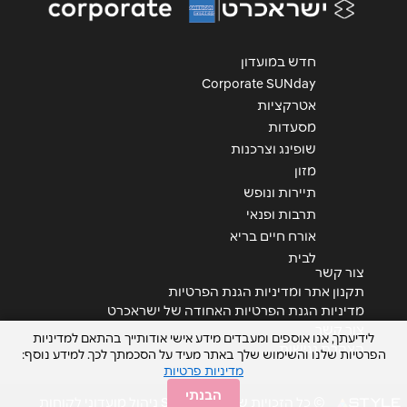
חדש במועדון
Corporate SUNday
אטרקציות
מסעדות
שליחה
שופינג וצרכנות
מזון
תיירות ונופש
תרבות ופנאי
אורח חיים בריא
לבית
צור קשר
תקנון אתר ומדיניות הגנת הפרטיות
מדיניות הגנת הפרטיות האחודה של ישראכרט
צור קשר
לידיעתך, אנו אוספים ומעבדים מידע אישי אודותייך בהתאם למדיניות
הצהרת נגישות
הפרטיות שלנו והשימוש שלך באתר מעיד על הסכמתך לכך. למידע נוסף:
מדיניות פרטיות
הבנתי
© כל הזכויות שמורות STYLE ניהול מועדוני לקוחות