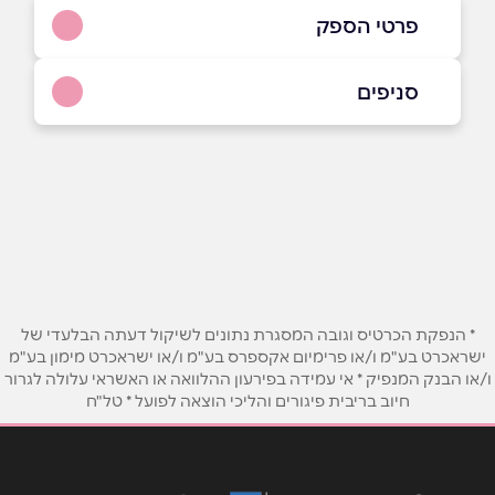
פרטי הספק
050-8820821
|
050-9726299
סניפים
קרית גת
שם מלא
*
שדרות מלכי ישראל 178, ישפרו סנטר
050-9726299
טלפון
*
אימייל
*
* הנפקת הכרטיס וגובה המסגרת נתונים לשיקול דעתה הבלעדי של
ישראכרט בע"מ ו/או פרימיום אקספרס בע"מ ו/או ישראכרט מימון בע"מ
ו/או הבנק המנפיק * אי עמידה בפירעון ההלוואה או האשראי עלולה לגרור
נושא
*
חיוב בריבית פיגורים והליכי הוצאה לפועל * טל"ח
אנא חזרו אלי בקשר ל...
הודעה
*