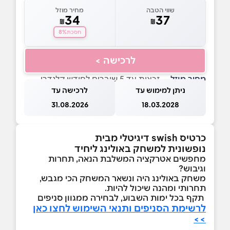
שווי הטבה
מחיר מוזל
34
37
₪
₪
8%
חסכת
לרכישה >
מחיר מוזל
— זכאות עד 5 שוברים לחודש קלנדרי
ניתן למימוש עד
לרכישה עד
31.08.2026
18.03.2028
כרטיס swish דיגיטלי מבית
נופשונית למשחק באולינג ליחיד
מחפשים אטרקציה המשלבת הנאה, תחרות
וגיבוש?
משחק באולינג היה ונשאר המשחק הכי מגבש,
תחרותי ומהנה שיכול להיות.
תקף בכל ימות השבוע, לבחירה ממגוון סניפים
לרשימת הסניפים ותנאי השימוש לחצו כאן
>>