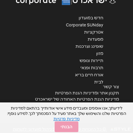
הודעה
*
חדש במועדון
Corporate SUNday
אטרקציות
מסעדות
שופינג וצרכנות
שליחה
מזון
תיירות ונופש
תרבות ופנאי
אורח חיים בריא
לבית
צור קשר
תקנון אתר ומדיניות הגנת הפרטיות
מדיניות הגנת הפרטיות האחודה של ישראכרט
צור קשר
לידיעתך, אנו אוספים ומעבדים מידע אישי אודותייך בהתאם למדיניות
הצהרת נגישות
הפרטיות שלנו והשימוש שלך באתר מעיד על הסכמתך לכך. למידע נוסף:
מדיניות פרטיות
הבנתי
© כל הזכויות שמורות STYLE ניהול מועדוני לקוחות