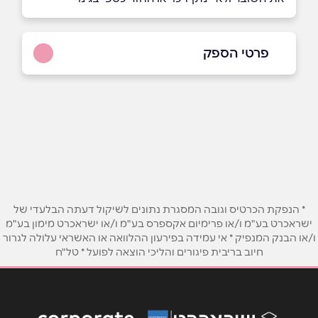
פרטי הספק
שם מלא
*
טלפון
*
* הנפקת הכרטיס וגובה המסגרת נתונים לשיקול דעתה הבלעדי של
ישראכרט בע"מ ו/או פרימיום אקספרס בע"מ ו/או ישראכרט מימון בע"מ
אימייל
*
ו/או הבנק המנפיק * אי עמידה בפירעון ההלוואה או האשראי עלולה לגרור
חיוב בריבית פיגורים והליכי הוצאה לפועל * טל"ח
נושא
*
אנא חזרו אלי בקשר ל...