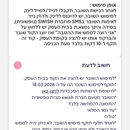
אופן מימוש :
לאחר רכישת השובר, תקבלו לנייד/למייל לינק
למימוש השובר, יש להיכנס ללינק ולהזין נייד
לאימות השובר בSMS מחברת SWISH (נופשונית),
במידה והינך נמצא.ת בבית העסק יש ללחוץ על
"אני רוצה לממש את ההטבה" ואז יוצג הקוד שובר
והברקוד אותו יש להציג בקופת העסק - קוד זה
תקף ל-10 דקות בלבד מעת הכניסה
חשוב לדעת
*למימוש השובר יש להציג את הקוד בבית העסק.
*תוקף למימוש השובר הנו עד ה-18.03.2028
*לרשימת הרשתות המכבדות
לחצו כאן
*השובר מטעם חברת swish מבית נופשונית
*התמונה להמחשה בלבד
*עד גמר המלאי
*ט.ל.ח
*לאחר חלוף תוקף מימוש השובר, לא ניתן יהיה לממש
את השובר ולא יינתן זיכוי או החזר כספי בגינו