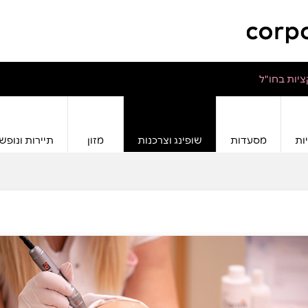
יות בחו"ל
ות
מסעדות
שופינג וצרכנות
מזון
תיירות ונופש