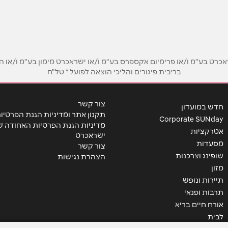
אימייל
*
ט בע"מ ו/או פרימיום אקספרס בע"מ ו/או ישראכרט מימון בע"מ ו/או הבנ
בריבית פיגורים והליכי הוצאה לפועל * טל"ח
צור קשר
חדש במועדון
תקנון אתר ומדיניות הגנת הפרטיו
Corporate SUNday
מדיניות הגנת הפרטיות האחודה ש
אטרקציות
ישראכרט
מסעדות
צור קשר
שופינג וצרכנות
הצהרת נגישות
שליחה
מזון
תיירות ונופש
תרבות ופנאי
אורח חיים בריא
לבית