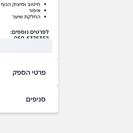
חיטוב ומיצוק הגוף
איפור
החלקת שיער
לפרטים נוספים:
050-5325352
פרטי הספק
4281363
|
050-5325352
סניפים
אשקלון
שם מלא
*
אלי כהן 21