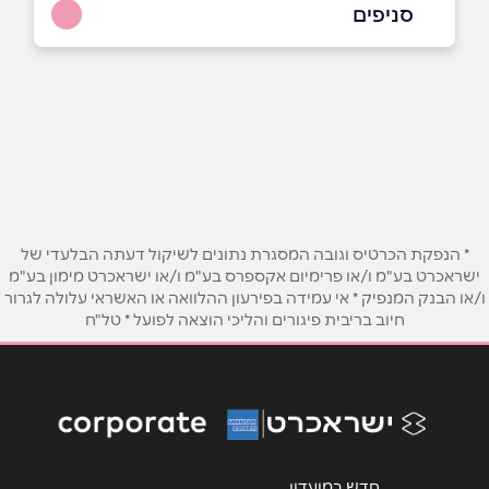
סניפים
טבריה
שם מלא
*
העמקים 100
052-4448338
טלפון
*
אימייל
*
* הנפקת הכרטיס וגובה המסגרת נתונים לשיקול דעתה הבלעדי של
ישראכרט בע"מ ו/או פרימיום אקספרס בע"מ ו/או ישראכרט מימון בע"מ
ו/או הבנק המנפיק * אי עמידה בפירעון ההלוואה או האשראי עלולה לגרור
נושא
*
חיוב בריבית פיגורים והליכי הוצאה לפועל * טל"ח
אנא חזרו אלי בקשר ל...
הודעה
*
חדש במועדון