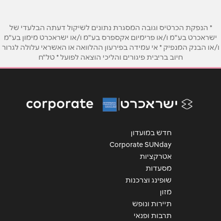
טלפון
*
* הנפקת הכרטיס וגובה המסגרת נתונים לשיקול דעתה הבלעדי של
אימייל
*
ישראכרט בע"מ ו/או פרימיום אקספרס בע"מ ו/או ישראכרט מימון בע"מ
ו/או הבנק המנפיק * אי עמידה בפירעון ההלוואה או האשראי עלולה לגרור
חיוב בריבית פיגורים והליכי הוצאה לפועל * טל"ח
נושא
*
אנא חזרו אלי בקשר ל...
הודעה
*
חדש במועדון
Corporate SUNday
אטרקציות
מסעדות
שופינג וצרכנות
שליחה
מזון
תיירות ונופש
תרבות ופנאי