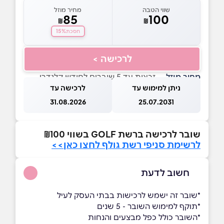
שווי הטבה
מחיר מוזל
85
100
₪
₪
15%
חסכת
לרכישה >
מחיר מוזל
— זכאות עד 5 שוברים לחודש קלנדרי
ניתן למימוש עד
לרכישה עד
31.08.2026
25.07.2031
שובר לרכישה ברשת GOLF בשווי ₪100
לרשימת סניפי רשת גולף לחצו כאן>>
חשוב לדעת
*שובר זה ישמש לרכישות בבתי העסק לעיל
*תוקף למימוש השובר - 5 שנים
*השובר כולל כפל מבצעים והנחות