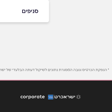
04-6070159
סניפים
באתר
בפייסבוק
כפר יחזקאל
מושב כפר יחזקאל
שם מלא
*
04-6070159
טלפון
*
* הנפקת הכרטיס וגובה המסגרת נתונים לשיקול דעתה הבלעדי של ישראכר
נושא
*
אנא חזרו אלי בקשר ל...
הודעה
*