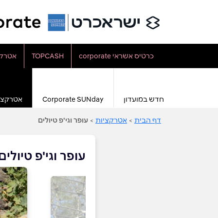
כרטיס אשראי corporate
TOPCASH
אטרקצ
חדש במועדון
Corporate SUNday
אטרקצי
דף הבית
>
אטרקציות
>
עופר וגי'פ טיולים
עופר וגי'פ טיולים