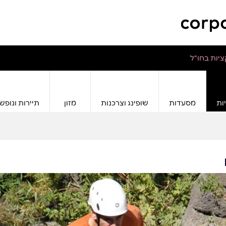
יות בחו"ל
ות
מסעדות
שופינג וצרכנות
מזון
תיירות ונופש