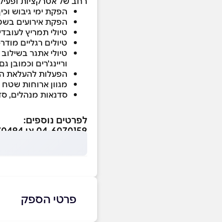
רחב של אטרקציות ופעילו
הפקת ימי גיבוש וכיף בשילוב פעילו
הפקת אירועים בשטח,
טיולי תמריץ לעובדי
טיולים רגליים מודרכי
טיולי אתגר בשילוב ס
וריינג'רים וכמובן גם
הפעלות להעלאת האדר
מגוון ארוחות שטח 
סדנאות מנהלים, סד
לפרטים נוספים:
04-6070159 או 04-6070494
פרטי הספק