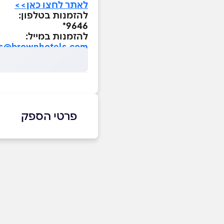
לאתר לחצו כאן>>
להזמנות בטלפון:
9646*
להזמנות במייל:
ns@brownhotels.com
פרטי הספק
9297*
באתר
שם מלא
*