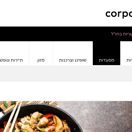
יות בחו"ל
ות
מסעדות
שופינג וצרכנות
מזון
תיירות ונופש