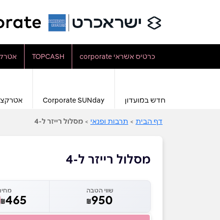
כרטיס אשראי corporate
TOPCASH
אטרקצ
חדש במועדון
Corporate SUNday
אטרקצי
דף הבית
>
תרבות ופנאי
>
מסלול רייזר ל-4
מסלול רייזר ל-4
שווי הטבה
מחיר
465
950
₪
₪