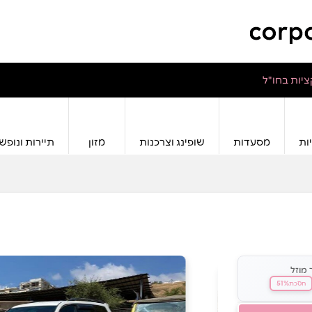
יות בחו"ל
ות
מסעדות
שופינג וצרכנות
מזון
תיירות ונופש
 מוזל
51%
חסכת