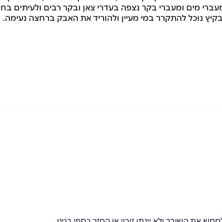
מעברי מים ומעברי בקר נצפה בעדרי צאן ובקר רבים ולעיתים בח
בקיץ נוכל להתקרר במי מעיין ולהוריד את האבק ברחצה נעימה.
מש את השובר ולא יינתן זיכוי או החזר כספי בגינו