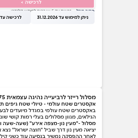
לרכישה >
מחיר מוזל
— זכאות עד 5 שוברים לחודש קלנדרי
ניתן למימוש עד 31.12.2026
לרכישה עד 1.08.2026
מסלול רייזר לרביעייה נהיגה עצמאית 60-75 דק'
אקסטרים שטח עולמי - טיולי שטח גיפים תו
באקסטרים שטח עולמי במגדל מיועדים לבעלי 
הגילאים, מגוון מסלולים בעלי רמות קושי שוני
מסלול -"מעין נון-מצפה אירע" (שעה-שעה ו
יציאה מעין נון דרך שביל "חוצה ישראל" נצא
לאחר ההפסקה נמשיך בנסיעה עוד כשני קילומ