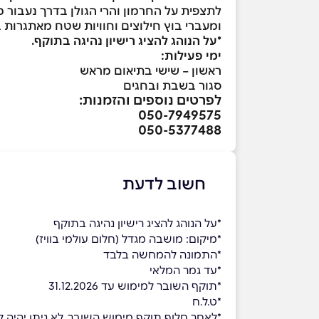
לתצפית על החרמון והרי הגולן בדרך נעבור 
ומעברי בוץ חילוצים וחוויות שטח מאתגרות 
*על הנוהג להציג רישיון נהיגה בתוקף.
ימי פעילות:
ראשון – שישי בתיאום מראש
סגור בשבת ובחגים
לפרטים נוספים והזמנות:
050-7949575
050-5377488
חשוב לדעת
*על הנוהג להציג רישיון נהיגה בתוקף
*מיקום: מושבה מגדל (חלום עולמי בוויז)
ָ*התמונה להמחשה בלבד
*עד גמר המלאי
*תוקף השובר למימוש עד 31.12.2026
*ט.ל.ח
*לאחר חלוף תוקף מימוש השובר, לא ניתן יהיה למ