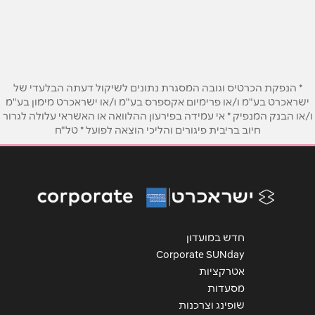
05-0547508
שם מלא
*
טלפון
*
* הנפקת הכרטיס וגובה המסגרת נתונים לשיקול דעתה הבלעדי של
ישראכרט בע"מ ו/או פרימיום אקספרס בע"מ ו/או ישראכרט מימון בע"מ
ו/או הבנק המנפיק * אי עמידה בפירעון ההלוואה או האשראי עלולה לגרור
אימייל
*
חיוב בריבית פיגורים והליכי הוצאה לפועל * טל"ח
נושא
*
אנא חזרו אלי בקשר ל...
הודעה
*
חדש במועדון
Corporate SUNday
אטרקציות
מסעדות
שופינג וצרכנות