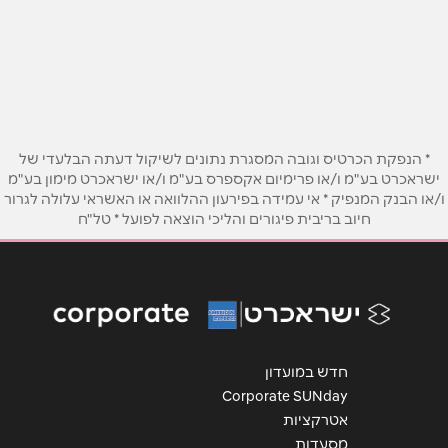
קרליבך 12 קרליבך 12
1700-726-226
שם מלא
*
טלפון
*
* הנפקת הכרטיס וגובה המסגרת נתונים לשיקול דעתה הבלעדי של
ישראכרט בע"מ ו/או פרימיום אקספרס בע"מ ו/או ישראכרט מימון בע"מ
ו/או הבנק המנפיק * אי עמידה בפירעון ההלוואה או האשראי עלולה לגרור
אימייל
*
חיוב בריבית פיגורים והליכי הוצאה לפועל * טל"ח
נושא
*
אנא חזרו אלי בקשר ל...
הודעה
*
חדש במועדון
Corporate SUNday
אטרקציות
מסעדות