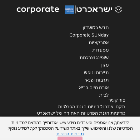
הודעה
*
חדש במועדון
Corporate SUNday
אטרקציות
מסעדות
שליחה
שופינג וצרכנות
מזון
תיירות ונופש
תרבות ופנאי
אורח חיים בריא
לבית
צור קשר
תקנון אתר ומדיניות הגנת הפרטיות
מדיניות הגנת הפרטיות האחודה של ישראכרט
צור קשר
לידיעתך, אנו אוספים ומעבדים מידע אישי אודותייך בהתאם למדיניות
הצהרת נגישות
הפרטיות שלנו והשימוש שלך באתר מעיד על הסכמתך לכך. למידע נוסף:
מדיניות פרטיות