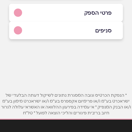
פרטי הספק
050-5960117
|
04-6493045
סניפים
עראבה
שם מלא
*
חיר יאסין 21
04-6493045
טלפון
*
אימייל
*
* הנפקת הכרטיס וגובה המסגרת נתונים לשיקול דעתה הבלעדי של
ישראכרט בע"מ ו/או פרימיום אקספרס בע"מ ו/או ישראכרט מימון בע"מ
ו/או הבנק המנפיק * אי עמידה בפירעון ההלוואה או האשראי עלולה לגרור
נושא
*
חיוב בריבית פיגורים והליכי הוצאה לפועל * טל"ח
אנא חזרו אלי בקשר ל...