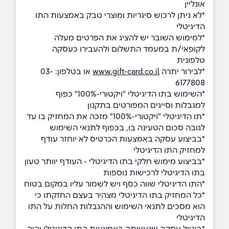
אונליין
*לא ניתן לרכוש סיגריות ומוצרי טבק באמצעות התו
הדיגיטלי
*למימוש השובר יש להציג את הפרטים מעלה
לקופאי/ת במעמד התשלום ולהעבירו כעסקה
טלפונית
*לבירור יתרה
www.gift-card.co.il
או בטלפון: 03-
6177808
*השימוש בתו הדיגיטלי "ויקטורי-100%" כפוף
למגבלות וסייגים המפורטים בתקנון
*תו הדיגיטלי "ויקטורי-100%" מזכה את המחזיק בו עד
לגובה סכום הטעינה בו, בכפוף לתנאי השימוש
*בביצוע עסקה באמצעות הכרטיס לא יוחזר עודף
למחזיק התו הדיגיטלי
*בביצוע מימוש חלקי בתו הדיגיטלי - העודף יוותר טעון
בתו הדיגיטלי לרכישות נוספות
*התו הדיגיטלי שווה כסף ויש לשמור עליו במקום בטוח
*כל המחזיק בתו הדיגיטלי מצהיר בעצם החזקתו כי
הוא מסכים לתנאי השימוש וההגבלות החלות על התו
הדיגיטלי
*ביטול עסקה שנעשתה באמצעות התו הדיגיטלי יהיה