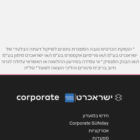
באתר
בפייסבוק
שם מלא
*
* הנפקת הכרטיס וגובה המסגרת נתונים לשיקול דעתה הבלעדי של
ישראכרט בע"מ ו/או פרימיום אקספרס בע"מ ו/או ישראכרט מימון בע"מ
טלפון
*
ו/או הבנק המנפיק * אי עמידה בפירעון ההלוואה או האשראי עלולה לגרור
חיוב בריבית פיגורים והליכי הוצאה לפועל * טל"ח
אימייל
*
נושא
*
אנא חזרו אלי בקשר ל...
חדש במועדון
Corporate SUNday
הודעה
*
אטרקציות
מסעדות