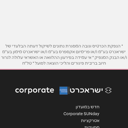
ד.נ. מרכז 73190 ד.נ. מרכז 73190
03-9386535
שם מלא
*
טלפון
*
* הנפקת הכרטיס וגובה המסגרת נתונים לשיקול דעתה הבלעדי של
ישראכרט בע"מ ו/או פרימיום אקספרס בע"מ ו/או ישראכרט מימון בע"מ
ו/או הבנק המנפיק * אי עמידה בפירעון ההלוואה או האשראי עלולה לגרור
אימייל
*
חיוב בריבית פיגורים והליכי הוצאה לפועל * טל"ח
נושא
*
אנא חזרו אלי בקשר ל...
הודעה
*
חדש במועדון
Corporate SUNday
אטרקציות
מסעדות