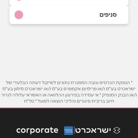
054-4209202
|
03-9635933
סניפים
באתר
ראשון לציון
מזל אליעזר 11
03-9635933
שם מלא
*
טלפון
*
* הנפקת הכרטיס וגובה המסגרת נתונים לשיקול דעתה הבלעדי של
ישראכרט בע"מ ו/או פרימיום אקספרס בע"מ ו/או ישראכרט מימון בע"מ
ו/או הבנק המנפיק * אי עמידה בפירעון ההלוואה או האשראי עלולה לגרור
אימייל
*
חיוב בריבית פיגורים והליכי הוצאה לפועל * טל"ח
נושא
*
אנא חזרו אלי בקשר ל...