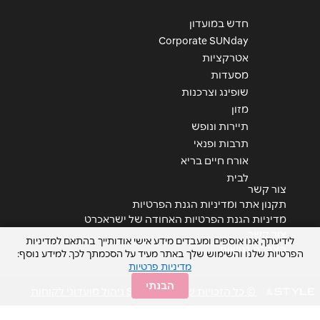
הודעה
*
חדש במועדון
Corporate SUNday
אטרקציות
מסעדות
שופינג וצרכנות
מזון
שליחה
תיירות ונופש
תרבות ופנאי
אורח חיים בריא
לבית
צור קשר
תקנון אתר ומדיניות הגנת הפרטיות
מדיניות הגנת הפרטיות האחודה של ישראכרט
צור קשר
לידיעתך, אנו אוספים ומעבדים מידע אישי אודותייך בהתאם למדיניות
הצהרת נגישות
הפרטיות שלנו והשימוש שלך באתר מעיד על הסכמתך לכך. למידע נוסף:
מדיניות פרטיות
הבנתי
© כל הזכויות שמורות STYLE ניהול מועדוני לקוחות
<