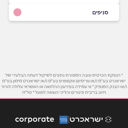
058-4863001
|
08-9351000
סניפים
רחובות
שם מלא
*
חי"ש 3
08-9351000
טלפון
*
אימייל
*
* הנפקת הכרטיס וגובה המסגרת נתונים לשיקול דעתה הבלעדי של
ישראכרט בע"מ ו/או פרימיום אקספרס בע"מ ו/או ישראכרט מימון בע"מ
ו/או הבנק המנפיק * אי עמידה בפירעון ההלוואה או האשראי עלולה לגרור
נושא
*
חיוב בריבית פיגורים והליכי הוצאה לפועל * טל"ח
אנא חזרו אלי בקשר ל...
הודעה
*