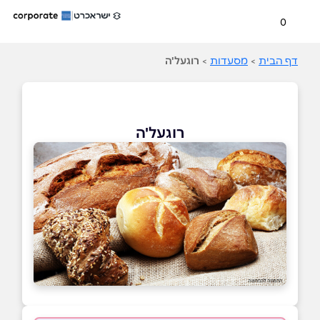
0
דף הבית
>
מסעדות
>
רוגעל'ה
רוגעל'ה