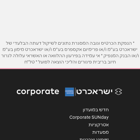
שם מלא
*
הכרמל 1
04-6938444
טלפון
*
אימייל
*
* הנפקת הכרטיס וגובה המסגרת נתונים לשיקול דעתה הבלעדי של
ישראכרט בע"מ ו/או פרימיום אקספרס בע"מ ו/או ישראכרט מימון בע"מ
ו/או הבנק המנפיק * אי עמידה בפירעון ההלוואה או האשראי עלולה לגרור
נושא
*
חיוב בריבית פיגורים והליכי הוצאה לפועל * טל"ח
אנא חזרו אלי בקשר ל...
הודעה
*
חדש במועדון
Corporate SUNday
אטרקציות
מסעדות
שליחה
שופינג וצרכנות