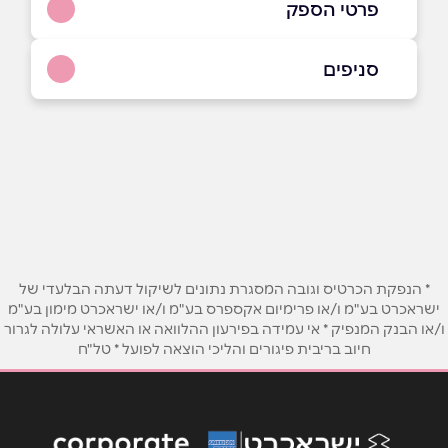
פרטי הספק
052-7896289
סניפים
אום אל-פחם
שם מלא
*
מוסמוס
052-7896289
טלפון
*
אימייל
*
* הנפקת הכרטיס וגובה המסגרת נתונים לשיקול דעתה הבלעדי של
ישראכרט בע"מ ו/או פרימיום אקספרס בע"מ ו/או ישראכרט מימון בע"מ
ו/או הבנק המנפיק * אי עמידה בפירעון ההלוואה או האשראי עלולה לגרור
נושא
*
חיוב בריבית פיגורים והליכי הוצאה לפועל * טל"ח
אנא חזרו אלי בקשר ל...
הודעה
*