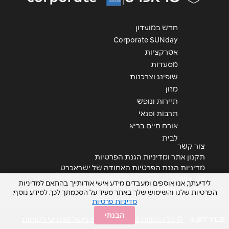
חדש במועדון
Corporate SUNday
אטרקציות
מסעדות
שליחה
שופינג וצרכנות
מזון
תיירות ונופש
תרבות ופנאי
אורח חיים בריא
לבית
צור קשר
תקנון אתר ומדיניות הגנת הפרטיות
מדיניות הגנת הפרטיות האחודה של ישראכרט
צור קשר
לידיעתך, אנו אוספים ומעבדים מידע אישי אודותייך בהתאם למדיניות
הצהרת נגישות
הפרטיות שלנו והשימוש שלך באתר מעיד על הסכמתך לכך. למידע נוסף:
מדיניות פרטיות
הבנתי
© כל הזכויות שמורות STYLE ניהול מועדוני לקוחות