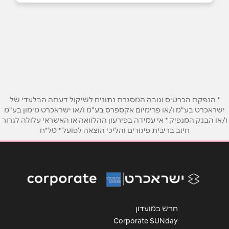
אשקלון
שם מלא
*
יונה 1
052-6106905
טלפון
*
אימייל
*
* הנפקת הכרטיס וגובה המסגרת נתונים לשיקול דעתה הבלעדי של
ישראכרט בע"מ ו/או פרימיום אקספרס בע"מ ו/או ישראכרט מימון בע"מ
ו/או הבנק המנפיק * אי עמידה בפירעון ההלוואה או האשראי עלולה לגרור
נושא
*
חיוב בריבית פיגורים והליכי הוצאה לפועל * טל"ח
אנא חזרו אלי בקשר ל...
הודעה
*
חדש במועדון
Corporate SUNday