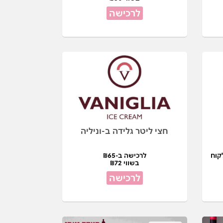
לרכישה
חצי ליטר גלידה ב-וניליה
קוח
לרכישה ב-₪65
בשווי ₪72
לרכישה