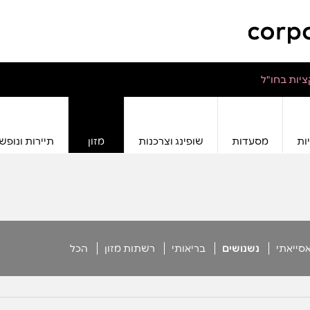
יות בחו"ל
ות
מסעדות
שופינג וצרכנות
מזון
תיירות ונופש
סייאתי
נשנושים
בריאותי
רשתות מזון
הכל