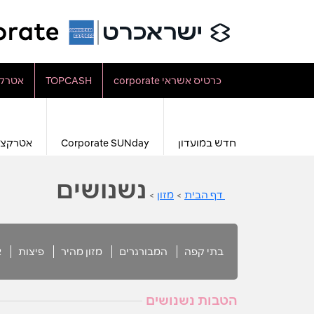
כרטיס אשראי corporate
TOPCASH
אטרקצ
חדש במועדון
Corporate SUNday
אטרקצי
נשנושים
דף הבית
>
מזון
>
בתי קפה
המבורגרים
מזון מהיר
פיצות
א
הטבות נשנושים