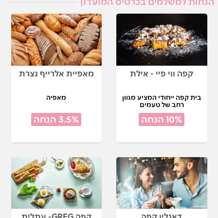
הנחות למשלמים בכרטיס המועדון
קפה ווי פיי - אילת
מאפיית אלרייף נצרת
בית קפה ייחודי המציע מגוון
מאפיה
רחב של טעמים
10% הנחה
3.5% הנחה
דאנלין קפה
קפה GREG- עתלית