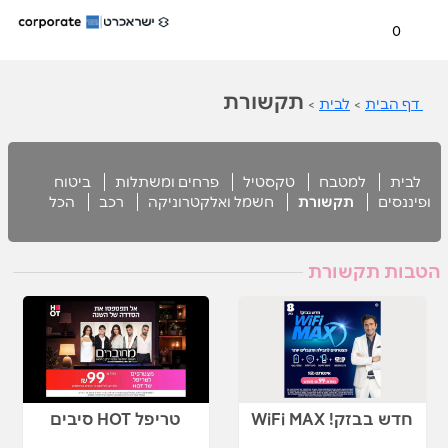
0
תקשורת
דף הבית
>
לבית
>
לבית
למטבח
טקסטיל
פרחים ומשתלות
ביטוח
ופיננסים
תקשורת
חשמל ואלקטרוניקה
רכב
הכל
הטבות תקשורת
חדש בבזק! WiFi MAX
טריפל HOT סיבים