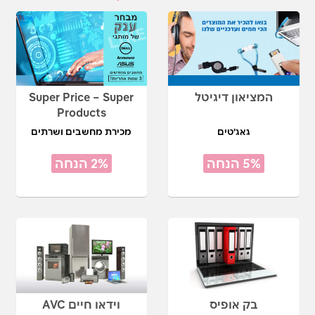
המציאון דיגיטל
Super Price – Super
Products
גאג'טים
מכירת מחשבים ושרתים
5% הנחה
2% הנחה
בק אופיס
וידאו חיים AVC