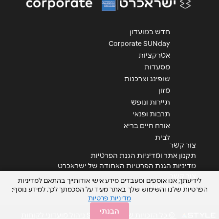
חדש במועדון
Corporate SUNday
אטרקציות
מסעדות
שופינג וצרכנות
מזון
תיירות ונופש
תרבות ופנאי
אורח חיים בריא
לבית
צור קשר
תקנון אתר ומדיניות הגנת הפרטיות
מדיניות הגנת הפרטיות האחודה של ישראכרט
צור קשר
לידיעתך, אנו אוספים ומעבדים מידע אישי אודותייך בהתאם למדיניות
הצהרת נגישות
הפרטיות שלנו והשימוש שלך באתר מעיד על הסכמתך לכך. למידע נוסף:
מדיניות פרטיות
הבנתי
© כל הזכויות שמורות STYLE ניהול מועדוני לקוחות