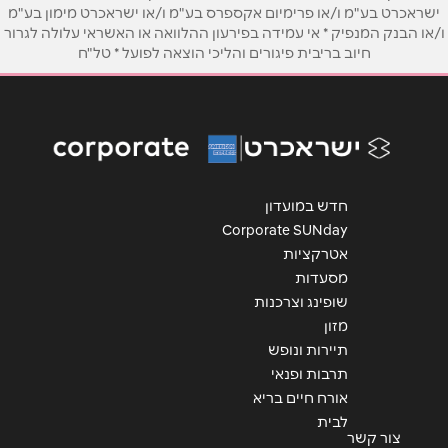
ישראכרט בע"מ ו/או פרימיום אקספרס בע"מ ו/או ישראכרט מימון בע"מ
ו/או הבנק המנפיק * אי עמידה בפירעון ההלוואה או האשראי עלולה לגרור
חיוב בריבית פיגורים והליכי הוצאה לפועל * טל"ח
חדש במועדון
Corporate SUNday
אטרקציות
מסעדות
שופינג וצרכנות
מזון
תיירות ונופש
תרבות ופנאי
אורח חיים בריא
לבית
צור קשר