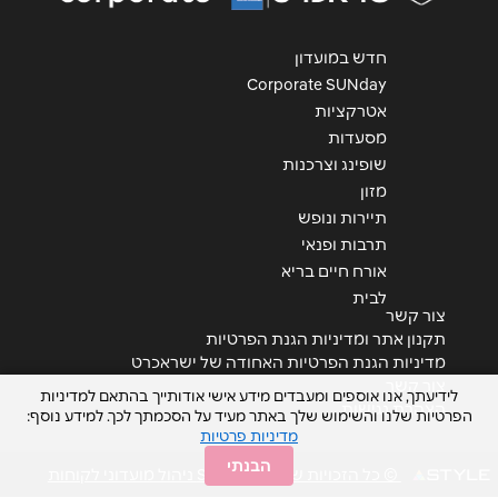
חדש במועדון
Corporate SUNday
אטרקציות
מסעדות
שופינג וצרכנות
מזון
תיירות ונופש
תרבות ופנאי
אורח חיים בריא
לבית
צור קשר
תקנון אתר ומדיניות הגנת הפרטיות
מדיניות הגנת הפרטיות האחודה של ישראכרט
צור קשר
לידיעתך, אנו אוספים ומעבדים מידע אישי אודותייך בהתאם למדיניות
הצהרת נגישות
הפרטיות שלנו והשימוש שלך באתר מעיד על הסכמתך לכך. למידע נוסף:
מדיניות פרטיות
הבנתי
© כל הזכויות שמורות STYLE ניהול מועדוני לקוחות