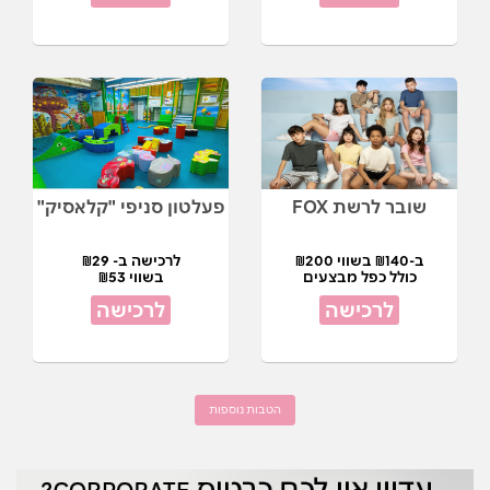
שובר לרשת FOX
פעלטון סניפי "קלאסיק"
ב-₪140 בשווי ₪200
לרכישה ב- ₪29
כולל כפל מבצעים
בשווי ₪53
לרכישה
לרכישה
הטבות נוספות