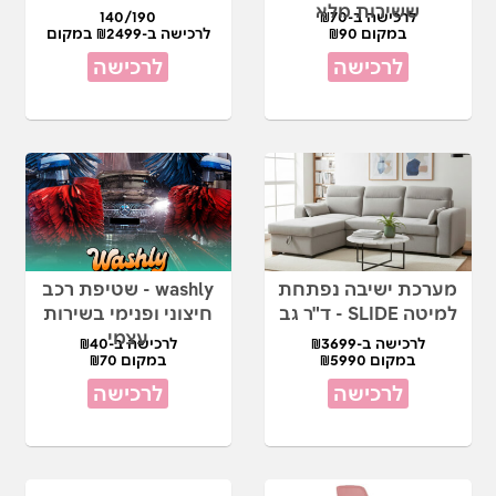
ששירות מלא
לרכישה ב-₪70
140/190
במקום ₪90
לרכישה ב-₪2499 במקום
₪4990
לרכישה
לרכישה
מערכת ישיבה נפתחת
washly - שטיפת רכב
למיטה SLIDE - ד"ר גב
חיצוני ופנימי בשירות
עצמי
לרכישה ב-₪3699
לרכישה ב-₪40
במקום ₪5990
במקום ₪70
לרכישה
לרכישה