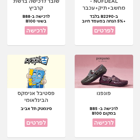
NOFDEAL -
שובר לרכישה ברשת
מחשב+תיק+עכבר
קרביץ
ב-₪2290 בלבד
לרכישה ב-₪88
+5% הנחה במעמד חיוב
בשווי ₪100
לפרטים
לרכישה
פונפנו
פסטיבל אנימקס
הבינלאומי
לרכישה ב- ₪85
סינמטק תל אביב
במקום ₪100
לרכישה
לפרטים