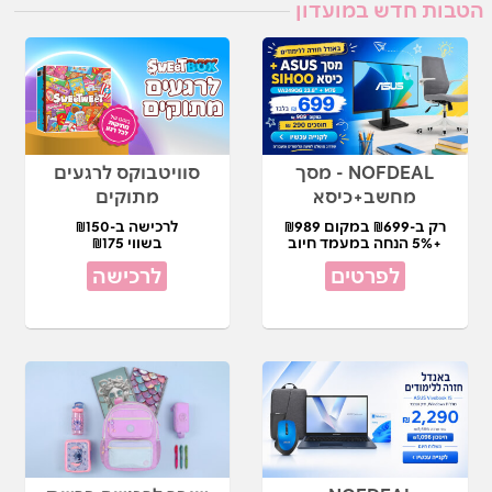
הטבות חדש במועדון
NOFDEAL - מסך
סוויטבוקס לרגעים
מחשב+כיסא
מתוקים
רק ב-₪699 במקום ₪989
לרכישה ב-₪150
+5% הנחה במעמד חיוב
בשווי ₪175
לפרטים
לרכישה