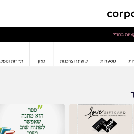
יות בחו"ל
ות
מסעדות
שופינג וצרכנות
מזון
תיירות ונופש
ך