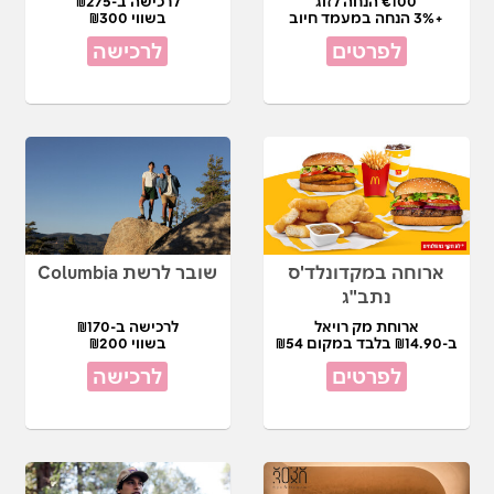
€100 הנחה לזוג
לרכישה ב-₪275
+3% הנחה במעמד חיוב
בשווי ₪300
לפרטים
לרכישה
ארוחה במקדונלד'ס
שובר לרשת Columbia
נתב"ג
ארוחת מק רויאל
לרכישה ב-₪170
ב-₪14.90 בלבד במקום ₪54
בשווי ₪200
לפרטים
לרכישה