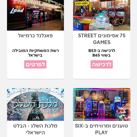
75 אסימונים STREET
פאנלנד כרמיאל
GAMES
לרכישה ב-₪53
רשת המשחקיות המובילה
בשווי ₪65
בישראל
לרכישה
לפרטים
טוענים ומרוויחים ב-SIX
מלכת השלג - הבלט
PLAY
הישראלי