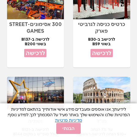
כרטיס כניסה לגרביטי
300 אסימונים-STREET
פארק
GAMES
לרכישב ב-₪30
לרכישה ב-₪137
בשווי ₪59
בשווי ₪200
לרכישה
לרכישה
לידיעתך, אנו אוספים ומעבדים מידע אישי אודותייך בהתאם למדיניות
ישראכרט פאן אטרקציות
כרטיס זוגי+פופקורן
הפרטיות שלנו והשימוש שלך באתר מעיד על הסכמתך לכך. למידע נוסף:
מדיניות פרטיות
חו"ל
ושתיה
הבנתי
עד 7% הנחה
לרכישה ב-₪121
+$10 הנחה לרכישה ראשונה
כולל סופ"ש במקום ₪144