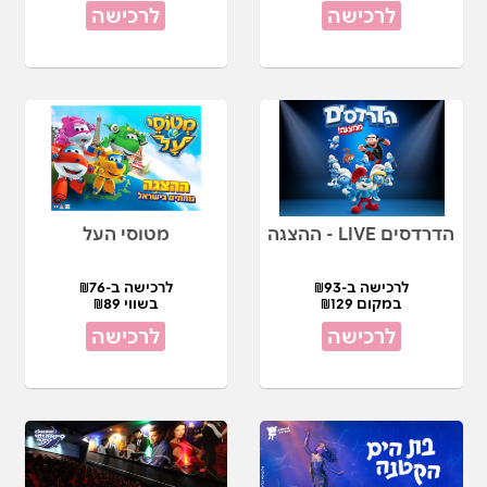
לרכישה
לרכישה
הדרדסים LIVE - ההצגה
מטוסי העל
לרכישה ב-₪93
לרכישה ב-₪76
במקום ₪129
בשווי ₪89
לרכישה
לרכישה