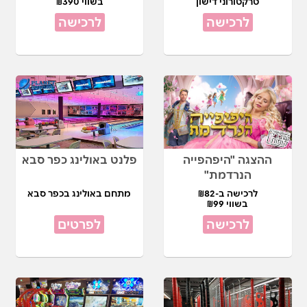
טרקטורוני דישון
בשווי ₪390
לרכישה
לרכישה
ההצגה "היפהפייה
פלנט באולינג כפר סבא
הנרדמת"
לרכישה ב-₪82
מתחם באולינג בכפר סבא
בשווי ₪99
לרכישה
לפרטים