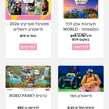
תערוכת ענק לכל
פסטיבל סוף קיץ 2026 -
המשפחה - WORLD
תיאטרון ירושלים
STORY
לרכישה ב-₪93
החל מ-₪79
במקום ₪119
לרכישה
לפרטים
תיאטרון גשר
כרטיס לROBO PARK
כרטיס החל מ-65 ₪
לרכישה ב-₪83