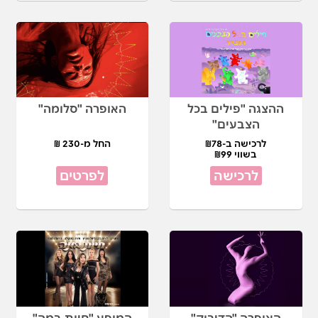
ההצגה "פילים בכל
האופרה "סלומה"
הצבעים"
לרכישה ב-₪78
החל מ-230 ₪
בשווי ₪99
לרכישה
לפרטים
האופרה "הדיבוק"
המופע "חיות במה"