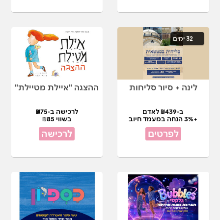
32 ימים
לינה + סיור סליחות
ההצגה "איילת מטיילת"
ב-₪439 לאדם
לרכישה ב-₪75
+3% הנחה במעמד חיוב
בשווי ₪85
לפרטים
לרכישה