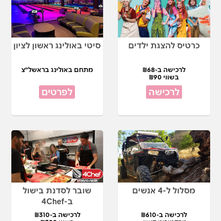
כרטיס להצגת ילדים
סיטי באולינג ראשון לציון
לרכישה ב-₪68
מתחם באולינג בראשל"צ
בשווי ₪90
לרכישה
לפרטים
מסלול ל-4 אנשים
שובר לסדנת בישול
ב-4Chef
לרכישה ב-₪610
לרכישה ב-₪310