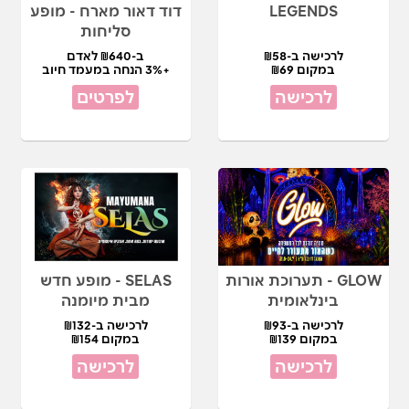
LEGENDS
דוד דאור מארח - מופע
סליחות
לרכישה ב-₪58
ב-₪640 לאדם
במקום ₪69
+3% הנחה במעמד חיוב
לרכישה
לפרטים
GLOW - תערוכת אורות
SELAS - מופע חדש
בינלאומית
מבית מיומנה
לרכישה ב-₪93
לרכישה ב-₪132
במקום ₪139
במקום ₪154
לרכישה
לרכישה