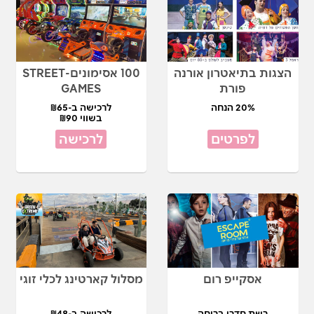
הצגות בתיאטרון אורנה
100 אסימונים-STREET
פורת
GAMES
20% הנחה
לרכישה ב-₪65
בשווי ₪90
לפרטים
לרכישה
אסקייפ רום
מסלול קארטינג לכלי זוגי
רשת חדרי בריחה
לרכישה ב-₪48