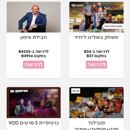
משחק באולינג ליחיד
חבילת אימון
לרכישה ב-₪34
לרכישה ב-₪4255
במקום ₪37
במקום ₪4956
לרכישה
לרכישה
מובילנד
כרטיסיית 5 סרטים VOD
סרט+פופקורן+שתיה