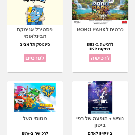
כרטיס לROBO PARK
פסטיבל אנימקס
הבינלאומי
לרכישה ב-₪83
סינמטק תל אביב
במקום ₪99
לרכישה
לפרטים
נופש + הופעה של רפי
מטוסי העל
ביטון
ב ₪499 לאדם
לרכישה ב-₪76