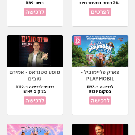
+3% הנחה במעמד חיוב
בשווי ₪89
לפרטים
לרכישה
פארק פליימוביל -
מופע סטנדאפ - אמירם
PLAYMOBIL
טובים
לרכישה ב-₪93
כרטיס לרכישה ב-₪112
במקום ₪139
במקום ₪149
לרכישה
לרכישה