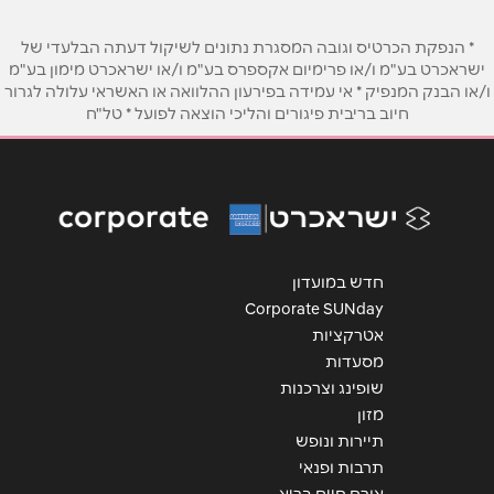
* הנפקת הכרטיס וגובה המסגרת נתונים לשיקול דעתה הבלעדי של
ישראכרט בע"מ ו/או פרימיום אקספרס בע"מ ו/או ישראכרט מימון בע"מ
ו/או הבנק המנפיק * אי עמידה בפירעון ההלוואה או האשראי עלולה לגרור
חיוב בריבית פיגורים והליכי הוצאה לפועל * טל"ח
חדש במועדון
Corporate SUNday
אטרקציות
מסעדות
שופינג וצרכנות
מזון
תיירות ונופש
תרבות ופנאי