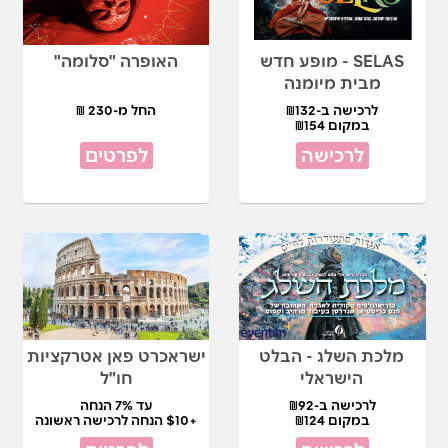
SELAS - מופע חדש
האופרה "סלומה"
מבית מיומנה
לרכישה ב-₪132
החל מ-230 ₪
במקום ₪154
לרכישה
לפרטים
מלכת השלג - הבלט
ישראכרט פאן אטרקציות
הישראלי
חו"ל
לרכישה ב-₪92
עד 7% הנחה
במקום ₪124
+$10 הנחה לרכישה ראשונה