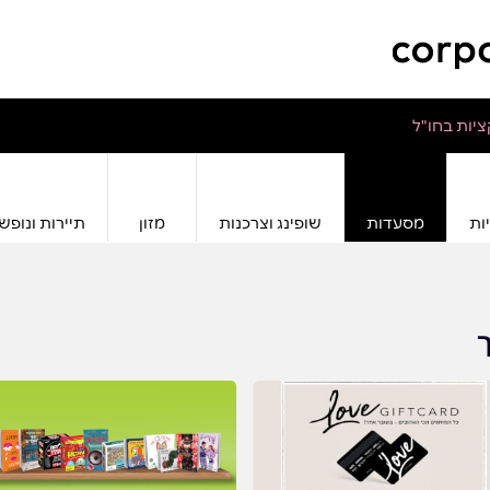
יות בחו"ל
ות
מסעדות
שופינג וצרכנות
מזון
תיירות ונופש
ך