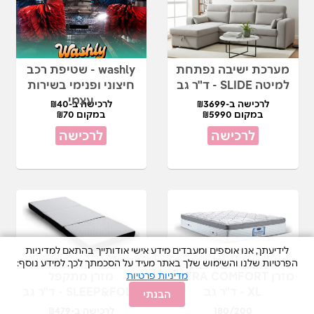
מערכת ישיבה נפתחת
washly - שטיפת רכב
למיטה SLIDE - ד"ר גב
חיצוני ופנימי בשירות
עצמי
לרכישה ב-₪3699
לרכישה ב-₪40
במקום ₪5990
במקום ₪70
לרכישה
לרכישה
לידיעתך, אנו אוספים ומעבדים מידע אישי אודותייך בהתאם למדיניות
הפרטיות שלנו והשימוש שלך באתר מעיד על הסכמתך לכך. למידע נוסף:
מזרן ULTRA COMFORT
מזרן מתקפל
מדיניות פרטיות
XL - ד"ר גב
SLEEP&FOLD - ד"ר גב
הבנתי
180/200
לרכישה ב-₪479